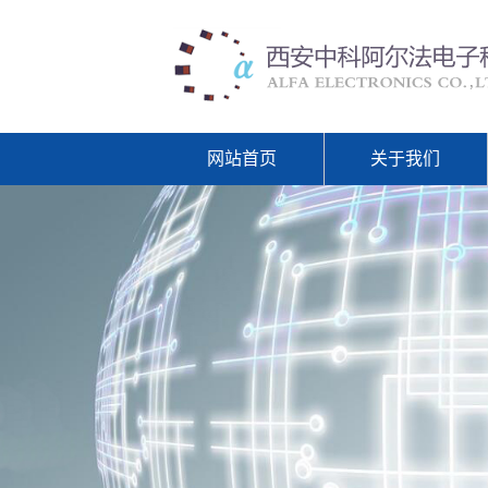
网站首页
关于我们